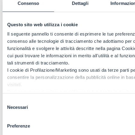
Consenso
Dettagli
Informazion
Questo sito web utilizza i cookie
Il seguente pannello ti consente di esprimere le tue preferenz
consenso alle tecnologie di tracciamento che adottiamo per of
funzionalità e svolgere le attività descritte nella pagina Cookie
cui puoi trovare le informazioni in merito all'utilità e al funzi
tali strumenti di tracciamento.
I cookie di Profilazione/Marketing sono usati da terze parti p
consentire la personalizzazione della pubblicità online in base 
visitati.
Puoi comunque rivedere e modificare le tue scelte in qualsi
Consulta anche la nostra Privacy Policy.
Selezione
Necessari
del
consenso
Preferenze