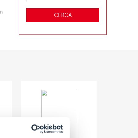
in
CERCA