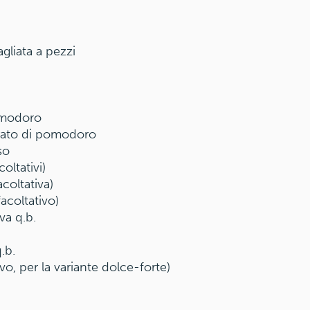
agliata a pezzi
omodoro
rato di pomodoro
so
oltativi)
acoltativa)
acoltativo)
va q.b.
.b.
o, per la variante dolce-forte)