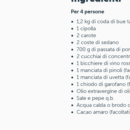
Per 4 persone
1,2 kg di coda di bue t
1 cipolla
2 carote
2 coste di sedano
700 g di passata di p
2 cucchiai di concent
1 bicchiere di vino ros
1 manciata di pinoli (fac
1 manciata di uvetta (f
1 chiodo di garofano (f
Olio extravergine di oli
Sale e pepe q.b.
Acqua calda o brodo q
Cacao amaro (facoltativ