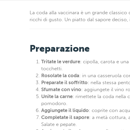
La coda alla vaccinara è un grande classico
ricchi di gusto. Un piatto dal sapore deciso, 
Preparazione
Tritate le verdure
: cipolla, carota e una
tocchetti.
Rosolate la coda
: in una casseruola con 
Preparate il soffritto
: nella stessa pento
Sfumate con vino
: aggiungete il vino r
Unite la carne
: rimettete la coda nella
pomodoro.
Aggiungete il liquido
: coprite con acq
Completate il sapore
: a metà cottura, a
Salate e pepate.